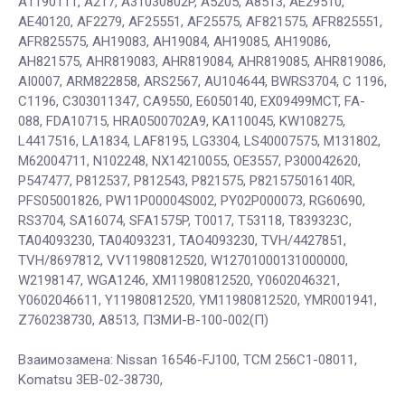
A1190111, A217, A31030802P, A5205, A8513, AE29510,
AE40120, AF2279, AF25551, AF25575, AF821575, AFR825551,
AFR825575, AH19083, AH19084, AH19085, AH19086,
AH821575, AHR819083, AHR819084, AHR819085, AHR819086,
AI0007, ARM822858, ARS2567, AU104644, BWRS3704, C 1196,
C1196, C303011347, CA9550, E6050140, EX09499MCT, FA-
088, FDA10715, HRA0500702A9, KA110045, KW108275,
L4417516, LA1834, LAF8195, LG3304, LS40007575, M131802,
M62004711, N102248, NX14210055, OE3557, P300042620,
P547477, P812537, P812543, P821575, P821575016140R,
PFS05001826, PW11P00004S002, PY02P000073, RG60690,
RS3704, SA16074, SFA1575P, T0017, T53118, T839323C,
TA04093230, TA04093231, TAO4093230, TVH/4427851,
TVH/8697812, VV11980812520, W12701000131000000,
W2198147, WGA1246, XM11980812520, Y0602046321,
Y0602046611, Y11980812520, YM11980812520, YMR001941,
Z760238730, А8513, ПЗМИ-В-100-002(П)
Взаимозамена: Nissan 16546-FJ100, TCM 256C1-08011,
Komatsu 3EB-02-38730,