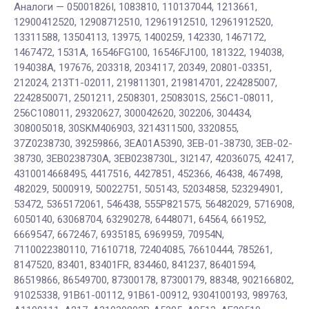
Аналоги — 05001826I, 1083810, 110137044, 1213661,
12900412520, 12908712510, 12961912510, 12961912520,
13311588, 13504113, 13975, 1400259, 142330, 1467172,
1467472, 1531A, 16546FG100, 16546FJ100, 181322, 194038,
194038A, 197676, 203318, 2034117, 20349, 20801-03351,
212024, 213T1-02011, 219811301, 219814701, 224285007,
2242850071, 2501211, 2508301, 2508301S, 256C1-08011,
256С108011, 29320627, 300042620, 302206, 304434,
308005018, 30SKM406903, 3214311500, 3320855,
37Z0238730, 39259866, 3EA01A5390, 3EB-01-38730, 3EB-02-
38730, 3EB0238730A, 3EB0238730L, 3I2147, 42036075, 42417,
4310014668495, 4417516, 4427851, 452366, 46438, 467498,
482029, 5000919, 50022751, 505143, 52034858, 523294901,
53472, 5365172061, 546438, 555P821575, 56482029, 5716908,
6050140, 63068704, 63290278, 6448071, 64564, 661952,
6669547, 6672467, 6935185, 6969959, 70954N,
7110022380110, 71610718, 72404085, 76610444, 785261,
8147520, 83401, 83401FR, 834460, 841237, 86401594,
86519866, 86549700, 87300178, 87300179, 88348, 902166802,
91025338, 91B61-00112, 91B61-00912, 9304100193, 989763,