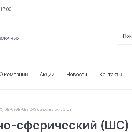
 17:00
вилочных
О компании
Акции
Новости
Контакты
 GE70 (GE70ES-2RS), в комплекте 2 шт!
о-сферический (ШС) 