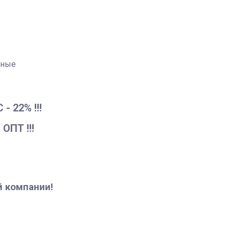
ьные
 22% !!!
ПТ !!!
й компании!