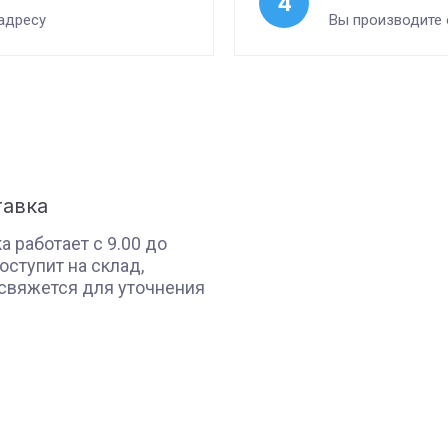
4
адресу
Вы производите
тавка
 работает с 9.00 до
поступит на склад,
свяжется для уточнения