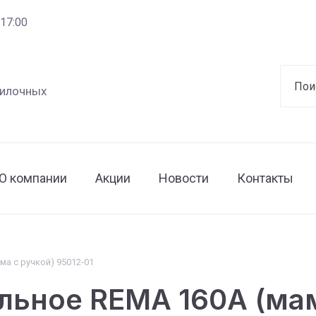
 17:00
вилочных
О компании
Акции
Новости
Контакты
а с ручкой) 95012-01
ьное REMA 160А (мам